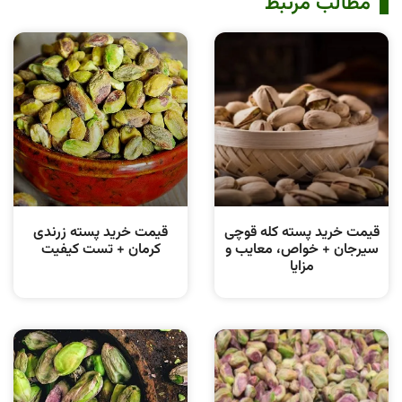
مطالب مرتبط
قیمت خرید پسته کله قوچی
قیمت خرید پسته زرندی
سیرجان + خواص، معایب و
کرمان + تست کیفیت
مزایا