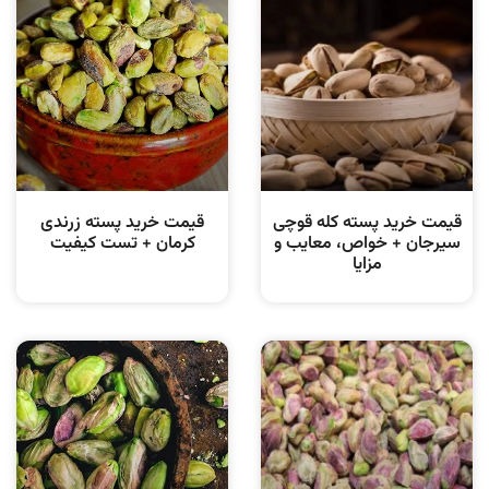
قیمت خرید پسته کله قوچی
قیمت خرید پسته زرندی
سیرجان + خواص، معایب و
کرمان + تست کیفیت
مزایا