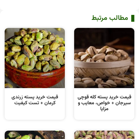
مطالب مرتبط
قیمت خرید پسته کله قوچی
قیمت خرید پسته زرندی
سیرجان + خواص، معایب و
کرمان + تست کیفیت
مزایا