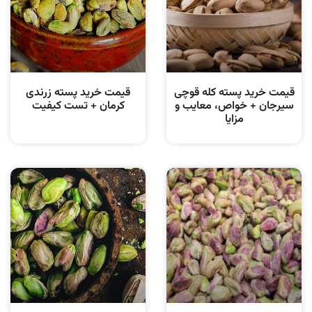
قیمت خرید پسته کله قوچی
قیمت خرید پسته زرندی
سیرجان + خواص، معایب و
کرمان + تست کیفیت
مزایا