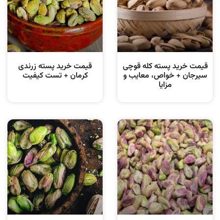
قیمت خرید پسته کله قوچی
قیمت خرید پسته زرندی
سیرجان + خواص، معایب و
کرمان + تست کیفیت
مزایا